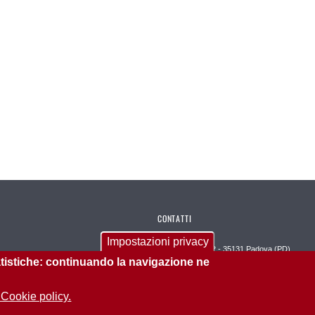
CONTATTI
Impostazioni privacy
Via Venezia, 12/2 - 35131 Padova (PD)
tatistiche: continuando la navigazione ne
E-mail PEC scuola.psicologia@pec.unipd.it
 Cookie policy.