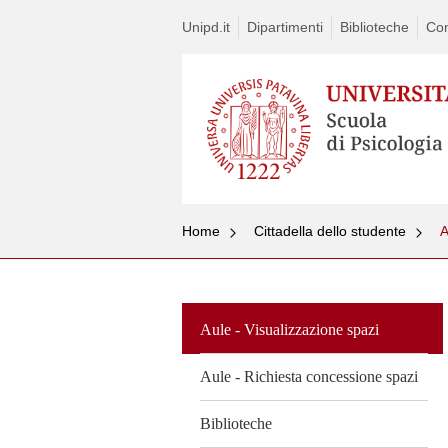
Unipd.it
Dipartimenti
Biblioteche
Con
Home
Cittadella dello studente
A
S
t
c
Aule - Visualizzazione spazi
Aule - Richiesta concessione spazi
Biblioteche