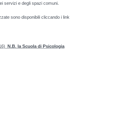
ei servizi e degli spazi comuni.
izzate sono disponibili cliccando i link
 16)
N.B. la Scuola di Psicologia