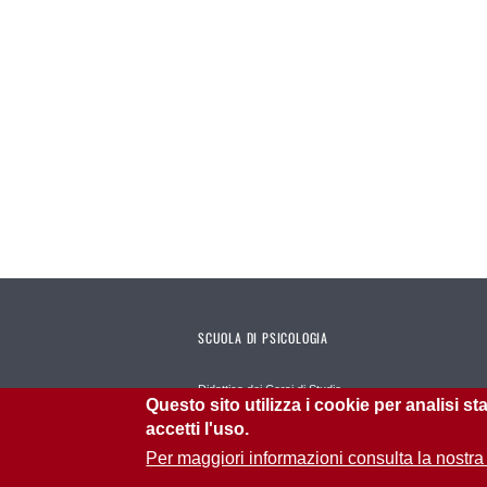
SCUOLA DI PSICOLOGIA
Didattica dei Corsi di Studio
Questo sito utilizza i cookie per analisi s
Cittadella dello studente
accetti l'uso.
Servizi
Per maggiori informazioni consulta la nostra
Stage e Tirocini