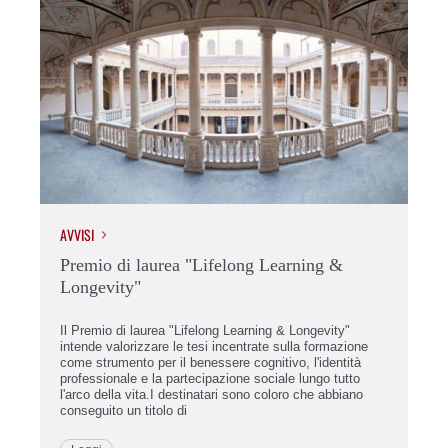
AVVISI
AVV
Premio di laurea "Lifelong Learning &
Pr
Longevity"
I P
che
Il Premio di laurea "Lifelong Learning & Longevity"
mag
intende valorizzare le tesi incentrate sulla formazione
ini
come strumento per il benessere cognitivo, l'identità
vol
a
professionale e la partecipazione sociale lungo tutto
com
l'arco della vita.I destinatari sono coloro che abbiano
conseguito un titolo di
 7
L
ici